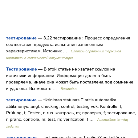
тестирование
— 3.22 тестирование : Процесс определения
соответствия предмета испытания заявленным
характеристикам. Источник …
Словарь-справочник терминов
нормативно-технической документации
Тестирование
— В этой статье не хватает ссылок на
источники информации. Информация должна быть
проверяема, иначе она может быть поставлена под сомнение
и удалена. Вы можете …
Википедия
тестирование
— tikrinimas statusas T sritis automatika
atitikmenys: angl. checking; control; testing vok. Kontrolle, f;
Prüfung, f; Testen, n rus. контроль, m; проверка, f; тестирование,
n pranc. contrôle, m; test, m; vérification, f …
Automatikos terminų
žodynas
тестирование
— testavimas statusas T sritis Kūno kultūra ir