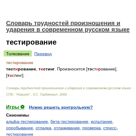
Словарь трудностей произношения и
ударения в современном русском языке
тестирование
Толкование
Перевод
тестирование
тест
и
рование
,
т
е
стинг
. Произносится [
тэ
ст
и
рование],
[
т
э
стинг].
Словарь трудностей произношения и ударения в современном русском языке. -
СПб.: "Норинт".
.
К.С. Горбачевич
.
2000
.
Игры ⚽
Нужно решить контрольную?
Синонимы
:
альфа-тестирование
,
бета-тестирование
,
испытание
,
опробывание
,
отладка
,
отлаживание
,
проверка
,
стресс-
тестирование