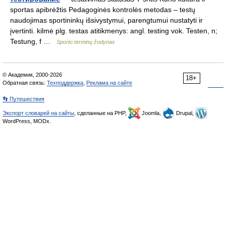
sportas apibrėžtis Pedagoginės kontrolės metodas – testų
naudojimas sportininkų išsivystymui, parengtumui nustatyti ir
įvertinti. kilmė plg. testas atitikmenys: angl. testing vok. Testen, n;
Testung, f …
Sporto terminų žodynas
© Академик, 2000-2026
18+
Обратная связь:
Техподдержка
,
Реклама на сайте
👣 Путешествия
Экспорт словарей на сайты
, сделанные на PHP,
Joomla,
Drupal,
WordPress, MODx.